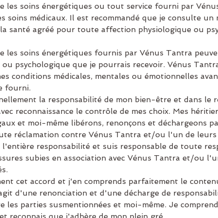
 les soins énergétiques ou tout service fourni par Vénu
es soins médicaux. Il est recommandé que je consulte un
 la santé agréé pour toute affection physiologique ou p
 les soins énergétiques fournis par Vénus Tantra peuve
 ou psychologique que je pourrais recevoir. Vénus Tantra
es conditions médicales, mentales ou émotionnelles ava
e fourni.
ellement la responsabilité de mon bien-être et dans le 
vec reconnaissance le contrôle de mes choix. Mes héritier
gaux et moi-même libérons, renonçons et déchargeons par
ute réclamation contre Vénus Tantra et/ou l'un de leurs
e l'entière responsabilité et suis responsable de toute re
ssures subies en association avec Vénus Tantra et/ou l'u
és.
ment cet accord et j'en comprends parfaitement le contenu
'agit d'une renonciation et d'une décharge de responsabili
re les parties susmentionnées et moi-même. Je comprend
et reconnais que j'adhère de mon plein gré.