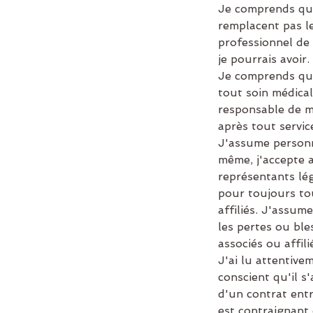
Je comprends que
remplacent pas l
professionnel de
je pourrais avoir.
Je comprends que
tout soin médical
responsable de m
après tout servic
J'assume personn
même, j'accepte a
représentants lé
pour toujours to
affiliés. J'assum
les pertes ou ble
associés ou affili
J'ai lu attentive
conscient qu'il s
d'un contrat ent
est contraignant 