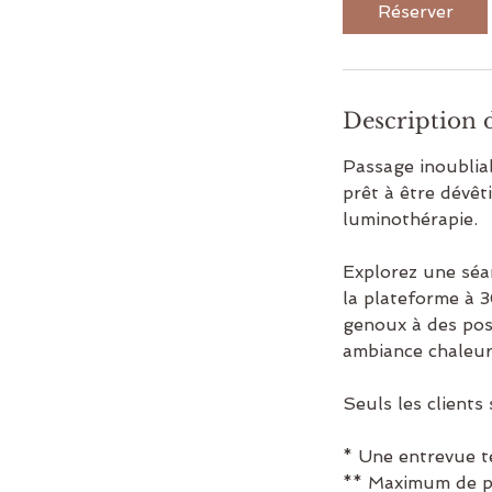
0
Réserver
m
i
n
Description 
Passage inoubliab
prêt à être dévêt
luminothérapie.
Explorez une séan
la plateforme à 3
genoux à des pos
ambiance chaleur
Seuls les clients
* Une entrevue t
** Maximum de po