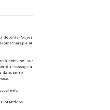
la détente. Soyez
 aromathérapie et
on à demi-sol sur
sser du massage à
t dans cette
ièce.
ceptivité.
 intentions.