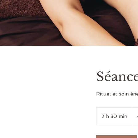
Séance
Rituel et soin é
450 
can
2 h 30 min
2
h
3