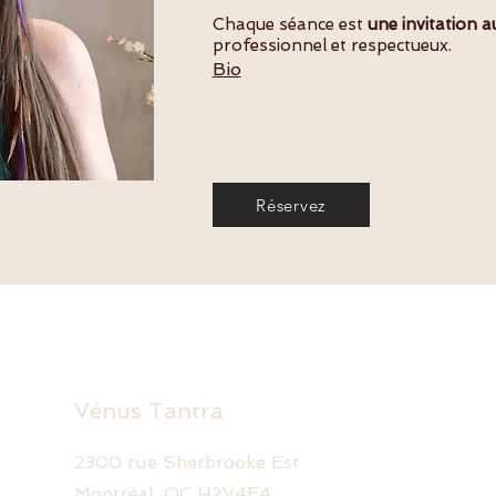
Chaque séance est
une invitation a
professionnel et respectueux.
Bio
Réservez
Vénus Tantra
2300 rue Sherbrooke Est
Montréal, QC H2V4E4