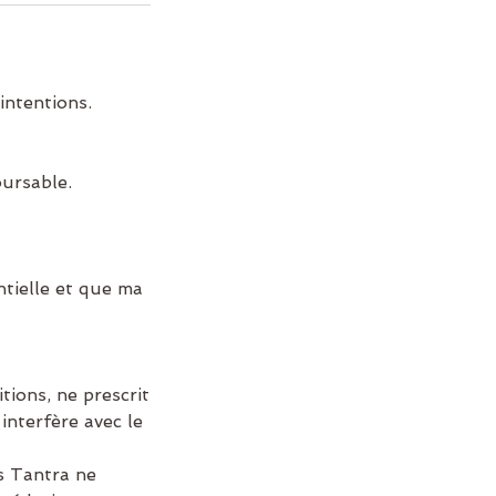
intentions.
oursable.
tielle et que ma
ions, ne prescrit
interfère avec le
s Tantra ne