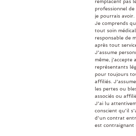
remplacent pas l
professionnel de
je pourrais avoir.
Je comprends que
tout soin médical
responsable de m
après tout servic
J'assume personn
même, j'accepte a
représentants lé
pour toujours to
affiliés. J'assum
les pertes ou ble
associés ou affili
J'ai lu attentive
conscient qu'il s
d'un contrat ent
est contraignant 